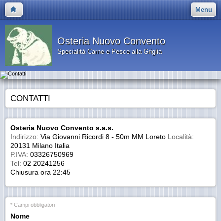
Menu
Osteria Nuovo Convento
Specialità Carne e Pesce alla Griglia
CONTATTI
Osteria Nuovo Convento s.a.s.
Indirizzo:
Via Giovanni Ricordi 8 - 50m MM Loreto
Località:
20131 Milano Italia
P.IVA:
03326750969
Tel:
02 20241256
Chiusura ora 22:45
* Campi obbligatori
Nome